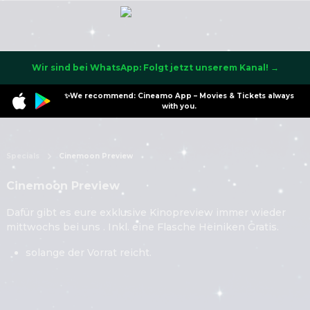
Wir sind bei WhatsApp: Folgt jetzt unserem Kanal! →
✨We recommend: Cineamo App – Movies & Tickets always
with you.
Specials
Cinemoon Preview
Cinemoon Preview
Dafür gibt es eure exklusive Kinopreview immer wieder
mittwochs bei uns . Inkl. eine Flasche Heiniken Gratis.
solange der Vorrat reicht.