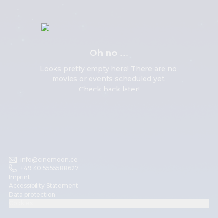
Oh no ...
Looks pretty empty here! There are no 
movies or events scheduled yet.

Check back later!
info@cinemoon.de
+49 40 5555588627
Imprint
Accessibility Statement
Data protection
Cookies