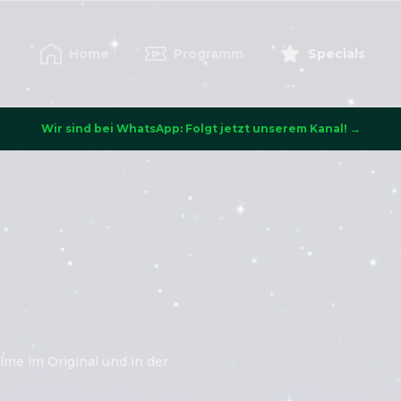
Home
Programm
Specials
Wir sind bei WhatsApp: Folgt jetzt unserem Kanal! →
lme im Original und in der