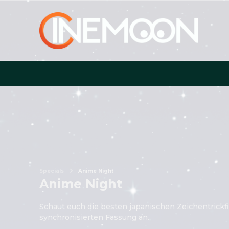
Specials
Anime Night
Anime Night
Schaut euch die besten japanischen Zeichentrickfi
synchronisierten Fassung an.