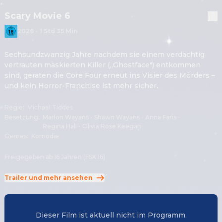
Scary Movie 6
2026
·
1 Std 35 Min
Sechsundzwanzig Jahre nachdem sie einem verdächtig 
vertrauten maskierten Killer („Ghostface") entkommen 
sind, geraten die Core Four erneut ins Visier des Mörders – 
und kein Horror-Franchise ist mehr sicher.
Regie
:
Michael Tiddes
Besetzung
:
Marlon Wayans
·
Shawn Wayans
·
Anna Faris
·
Regina Hall
·
Olivia Rose Keegan
Genres
:
Komödie
Freigegeben ab 16 Jahren (FSK 16)
Trailer und mehr ansehen
Dieser Film ist aktuell nicht im Programm.