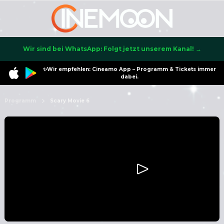
Wir sind bei WhatsApp: Folgt jetzt unserem Kanal! →
✨Wir empfehlen: Cineamo App – Programm & Tickets immer
dabei.
Programm
Scary Movie 6