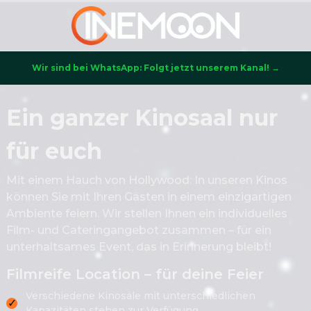
Wir sind bei WhatsApp: Folgt jetzt unserem Kanal! →
Ein ganzer Kinosaal nur
für euch
Mit einem Hauch von Hollywood: In unseren Kinos
können Sie mit Ihren Gästen in einem einzigartigen
Ambiente feiern. Wir stellen Ihnen ein individuelles
Film- und Cateringangebot zusammen – für ein
unterhaltsames Event, das in Erinnerung bleibt!
Filmreife Location – für deine Feier
Verschiedene Kinosäle mit unterschiedlichen
✓
Kapazitäten stehen zur Verfügung