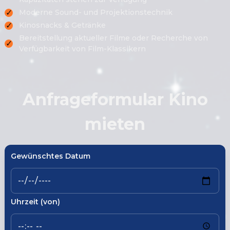
✓
Moderne Sound- und Projektionstechnik
✓
Kinosnacks & Getränke
Bereitstellung aktueller Filme oder Recherche von
✓
Verfügbarkeit von Film-Klassikern
Anfrageformular Kino
mieten
Gewünschtes Datum
Uhrzeit (von)